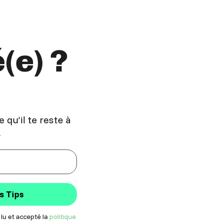
(e) ?
 qu’il te reste à
!
s Tips
 lu et accepté la
politique